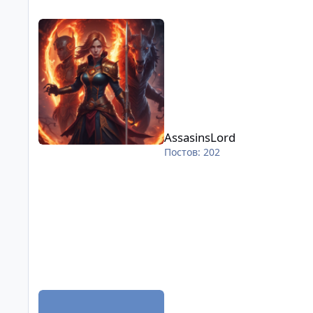
AssasinsLord
AssasinsLord
Постов: 202
lilgridi