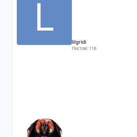
lilgridi
Постов: 116
DrowTec