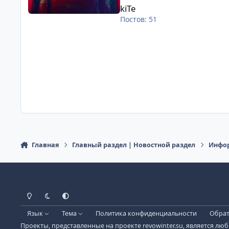
kiTe
Постов: 51
Главная
Главный раздел | Новостной раздел
Инфор
Light Mode
Dark Mode
System Preference
Язык
Тема
Политика конфиденциальности
Обрат
Проекты, представленные на проекте revowinter.su, является лю