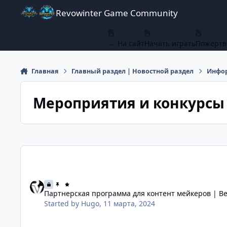
Перейти к содержанию
Revowinter Game Community
← На сайт
Начать играть
Пожертв
Главная
Главный раздел | Новостной раздел
Инфор
Мероприятия и конкурсы 
Партнерская программа для контент мейкеров | Become a
Партнерская программа для контент мейкеров | Be
Started by
Hugo
,
11 марта, 2024