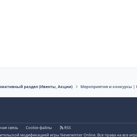
мативный раздел (Ивенты, Акции)
Мероприятия и конкурсы | 
ная связь
Cookie-файлы
RSS
бительской модификацией игры Neverwinter Online. Все права на все и