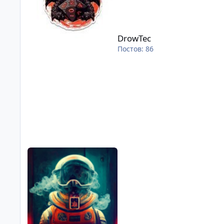
DrowTec
Постов: 86
kiTe