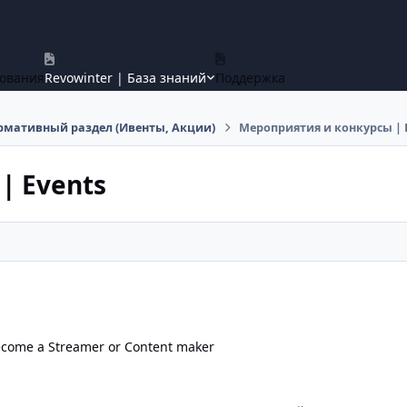
ования
Revowinter | База знаний
Поддержка
мативный раздел (Ивенты, Акции)
Мероприятия и конкурсы | 
| Events
 Streamer or Content maker
come a Streamer or Content maker