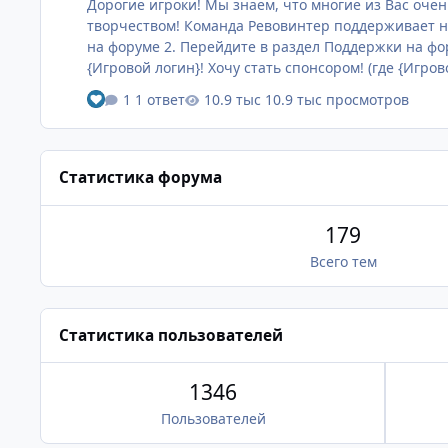
Дорогие игроки! Мы знаем, что многие из Вас очен
творчеством! Команда Ревовинтер поддерживает начинания наших игроков и поощряет внутриигровой валютой в конце месяца каждого стримера. 1. Создайте аккаунт
на форуме 2. Перейдите в раздел Поддержки на форуме и создайте тикет (доступно только зарегистрированным пользователям форума) Форма сообщения Тема тикета:
{Игровой логин}! Хочу стать спонсором! (где {Игровой логин} - это ваш логин в игре) Основное сообщение тикета: Укажите свои соц. сети (VK, Discord, Telegram), укажите
логин в игре и ссылк…
1 ответ
10.9 тыс просмотров
Статистика форума
179
Всего тем
Статистика пользователей
1346
Пользователей