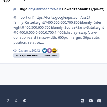
Hugo
опубликовал тема в
Пожертвования (Донат)
@import url('https://fonts.googleapis.com/css2?
family=Cinzel:wght@400;500;600;700;800&family=Inter:
wght@400;500;600;700&family=Source+Sans+3:ital,wght
@0,400;0,500;0,600;0,700;1,400&display=swap'); .rw-
donation-card { max-width: 600px; margin: 36px auto;
position: relative;...
12 марта, 2024
2 г.
4
пожертвования
donations
Light Mode
Dark Mode
System Preference
v
y
d
k
o
i